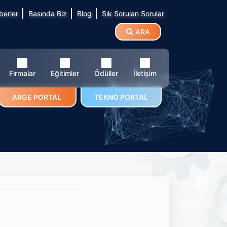
berler
Basında Biz
Blog
Sık Sorulan Sorular
ARA
Firmalar
Eğitimler
Ödüller
İletişim
ARGE PORTAL
TEKNO PORTAL