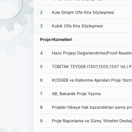
2
Kule Girişim Ofis Kira Sözleşmesi
3
Kubik Ofis Kira Sözleşmesi
Proje Hizmetleri
4
Hazır Projeyi Değerlendirme(Proof Rea
5
TÜBİTAK TEYDEB (1501,1505,1507 Vd.) P
6
KOSGEB ve Kalkınma Ajansları Proje Yaz
7
AB, Bakanlık Proje Yazma
8
Projeler hibeye hak kazandıktan sonra proj
9
Proje Raporlama ve Süreç Yönetim Deste