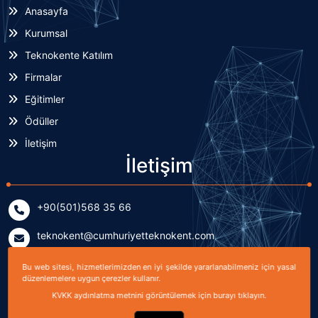
Anasayfa
Kurumsal
Teknokente Katılım
Firmalar
Eğitimler
Ödüller
İletişim
İletişim
+90(501)568 35 66
teknokent@cumhuriyetteknokent.com
Yenişehir Mahallesi Kardeşler Caddesi No: 7/2 (B Blok)
Bu web sitesi, hizmetlerimizden en iyi şekilde yararlanabilmeniz için yasal
Sivas, TÜRKİYE
düzenlemelere uygun çerezler kullanır.
KVKK aydınlatma metnini görüntülemek için burayı tıklayın.