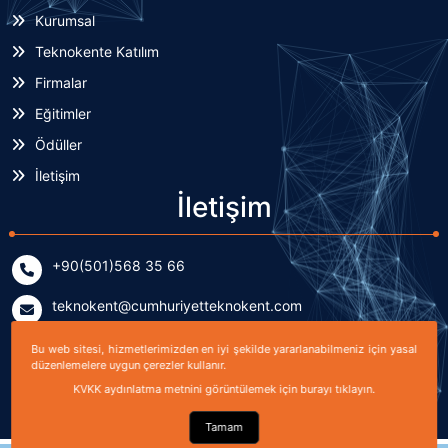
Kurumsal
Teknokente Katılım
Firmalar
Eğitimler
Ödüller
İletişim
İletişim
+90(501)568 35 66
teknokent@cumhuriyetteknokent.com
Yenişehir Mahallesi Kardeşler Caddesi No: 7/2 (B Blok)
Bu web sitesi, hizmetlerimizden en iyi şekilde yararlanabilmeniz için yasal
düzenlemelere uygun çerezler kullanır.
Sivas, TÜRKİYE
KVKK aydınlatma metnini görüntülemek için burayı tıklayın.
Tamam