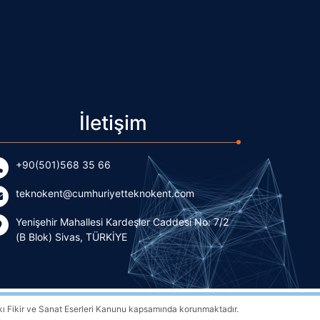
İletişim
+90(501)568 35 66
teknokent@cumhuriyetteknokent.com
Yenişehir Mahallesi Kardeşler Caddesi No: 7/2
(B Blok) Sivas, TÜRKİYE
kı Fikir ve Sanat Eserleri Kanunu kapsamında korunmaktadır.