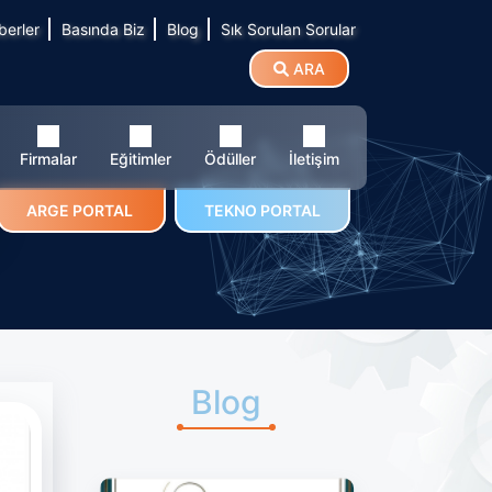
berler
Basında Biz
Blog
Sık Sorulan Sorular
ARA
Firmalar
Eğitimler
Ödüller
İletişim
ARGE PORTAL
TEKNO PORTAL
Blog