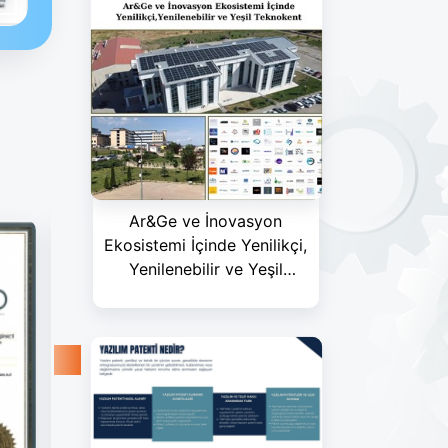
Ar&Ge ve İnovasyon
Ekosistemi İçinde Yenilikçi,
Yenilenebilir ve Yeşil
Teknokent