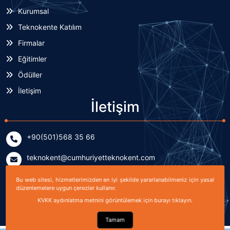
Kurumsal
Teknokente Katılım
Firmalar
Eğitimler
Ödüller
İletişim
İletişim
+90(501)568 35 66
teknokent@cumhuriyetteknokent.com
Yenişehir Mahallesi Kardeşler Caddesi No: 7/2 (B Blok)
Bu web sitesi, hizmetlerimizden en iyi şekilde yararlanabilmeniz için yasal
düzenlemelere uygun çerezler kullanır.
Sivas, TÜRKİYE
KVKK aydınlatma metnini görüntülemek için burayı tıklayın.
Tamam