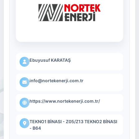
Ebuyusuf KARATAŞ
info@nortekenerji.com.tr
https://www.nortekenerji.com.tr/
TEKNO1 BİNASI - Z05/Z13 TEKNO2 BİNASI
- B64