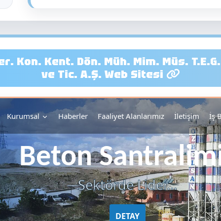
. Kon. Kent. Dön. Müh. Mim. Müs. T.E.G.H.
ve Tic. A.Ş. Web Sitesi