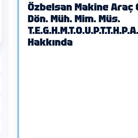
Özbelsan Makine Araç G
Dön. Müh. Mim. Müs.
T.E.G.H.M.T.O.U.P.T.T.H.P.A
Hakkında