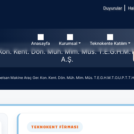
Duyurular
Ha
Anasayfa
Kurumsal
Teknokente Katılım
on. Kent. Dön. Müh. Mim. Müs. T.E.G.H.M.T.O
A.Ş.
elsan Makine Araç Ger. Kon. Kent. Dön. Müh. Mim. Müs. T.E.G.H.M.T.O.U.P.T.T.H.P
TEKNOKENT FIRMASI