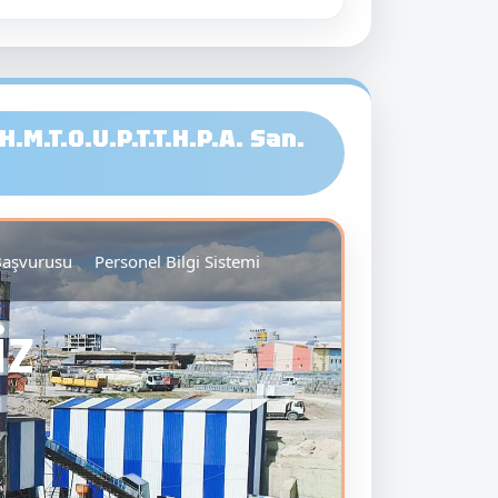
M.T.O.U.P.T.T.H.P.A. San.