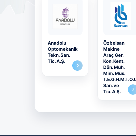
Anadolu
Özbelsan
Optomekanik
Makine
Tekn. San.
Araç Ger.
Tic. A.Ş.
Kon. Kent.
Dön. Müh.
Mim. Müs.
T.E.G.H.M.T.O.U
San. ve
Tic. A.Ş.