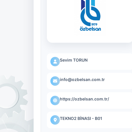
Sevim TORUN
info@ozbelsan.com.tr
https://ozbelsan.com.tr/
TEKNO2 BİNASI - B01