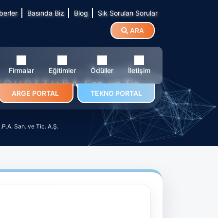
berler
Basında Biz
Blog
Sık Sorulan Sorular
ARA
Firmalar
Eğitimler
Ödüller
İletişim
.U.P.T.T.H.P.A. San. ve Tic.
ARGE PORTAL
TEKNO PORTAL
.A. San. ve Tic. A.Ş.