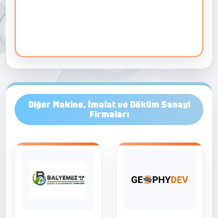
Diğer Makine, İmalat ve Döküm Sanayi
Firmaları