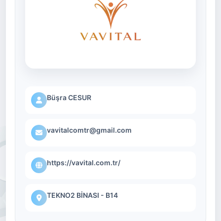
Büşra CESUR
vavitalcomtr@gmail.com
https://vavital.com.tr/
TEKNO2 BİNASI - B14