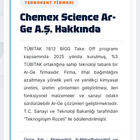
TEKNOKENT FIRMASI
Chemex Science Ar-
Ge A.Ş. Hakkında
TÜBİTAK 1812 BİGG Take Off programı
kapsamında 2025 yılında kurulmuş, %3
TÜBİTAK ortaklığına sahip teknoloji tabanlı bir
Ar-Ge firmasıdır. Firma, ithal bağımlılığını
azaltmaya yönelik yerli ve yenilikçi kimyasal
üretimi, üretim yöntemleri geliştirilmesi, ileri
fonksiyonel malzemeler ve sanayi odaklı
sürdürülebilir Ar-Ge çözümleri geliştirmektedir.
T.C. Sanayi ve Teknoloji Bakanlığı tarafından
“Teknogirişim Rozeti” ile ödüllendirilmiştir.
Ürün Adı
:
Ftalonitril, 4-Nitroftalonitril ve