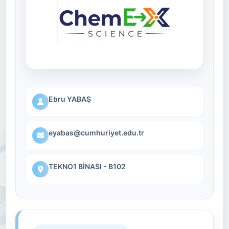
Ebru YABAŞ
eyabas@cumhuriyet.edu.tr
TEKNO1 BİNASI - B102