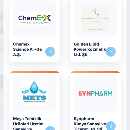
Chemex
Golden Lipid
Science Ar-Ge
Power Kozmetik
A.Ş.
Ltd. Şti.
Meys Temizlik
Synpharm
Ürünleri Üretim
Kimya Sanayi ve
Sanayi ve
Ticaret Ltd. Şti.