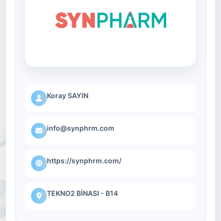
Koray SAYIN
info@synphrm.com
https://synphrm.com/
TEKNO2 BİNASI - B14