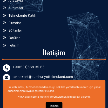
Anasayfa
Kurumsal
Teknokente Katılım
Firmalar
Eğitimler
Ödüller
İletişim
İletişim
+90(501)568 35 66
teknokent@cumhuriyetteknokent.com
Yenişehir Mahallesi Kardeşler Caddesi No: 7/2 (B Blok)
Bu web sitesi, hizmetlerimizden en iyi şekilde yararlanabilmeniz için yasal
Sivas, TÜRKİYE
düzenlemelere uygun çerezler kullanır.
KVKK aydınlatma metnini görüntülemek için burayı tıklayın.
Tamam