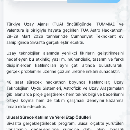
Türkiye Uzay Ajansı (TUA) öncülüğünde, TÜMMİAD ve
Valentura iş birliğiyle hayata geçirilen TUA Astro Hackathon,
28–29 Mart 2026 tarihlerinde Cumhuriyet Teknokent ev
sahipliğinde Sivas’ta gerçekleştirilecektir.
Uzay teknolojileri alanında yenilikçi fikirlerin geliştirilmesini
hedefleyen bu etkinlik; yazılım, mühendislik, tasarım ve farklı
disiplinlerden katılımcıları aynı çatı altında buluşturarak,
gerçek problemler üzerine çözüm üretme imkânı sunacaktır.
48 saat sürecek hackathon boyunca katılımcılar; Uzay
Teknolojileri, Uydu Sistemleri, Astrofizik ve Uzay Araştırmaları
gibi alanlarda proje geliştirerek hem teknik bilgi ve becerilerini
ortaya koyma hem de takım çalışması deneyimi kazanma
fırsatı elde edecektir.
Ulusal Sürece Katılım ve Yerel Etap Ödülleri
Sivas’ta gerçekleştirilecek program, ulusal ölçekte yürütülen
yarışmanın değerlendirme sürecine dahil olup, başarılı