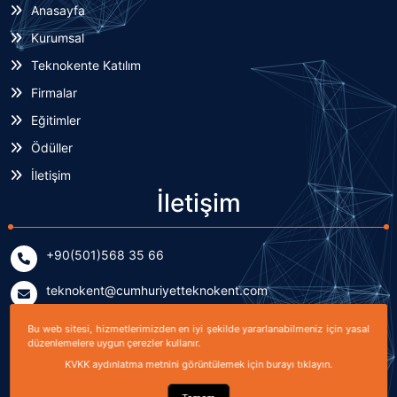
Anasayfa
Kurumsal
Teknokente Katılım
Firmalar
Eğitimler
Ödüller
İletişim
İletişim
+90(501)568 35 66
teknokent@cumhuriyetteknokent.com
Yenişehir Mahallesi Kardeşler Caddesi No: 7/2 (B Blok)
Bu web sitesi, hizmetlerimizden en iyi şekilde yararlanabilmeniz için yasal
Sivas, TÜRKİYE
düzenlemelere uygun çerezler kullanır.
KVKK aydınlatma metnini görüntülemek için burayı tıklayın.