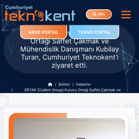
ARA
ERTAK (Codem Group) Kurucu
ARGE PORTAL
TEKNO PORTAL
Ortağı Saffet Çakmak ve
Mühendislik Danışmanı Kubilay
Turan, Cumhuriyet Teknokent’i
ziyaret etti.
Bülten
Haberler
ERTAK (Codem Group) Kurucu Ortağı Saffet Çakmak ve
Mühendislik Danışmanı Kubilay Turan, Cumhuriyet Teknokent’i
ziyaret etti.