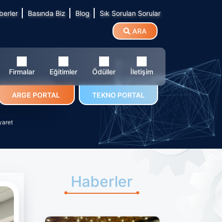
berler
Basında Biz
Blog
Sık Sorulan Sorular
ARA
Firmalar
Eğitimler
Ödüller
İletişim
e Ziyaret
ARGE PORTAL
TEKNO PORTAL
yaret
Haberler