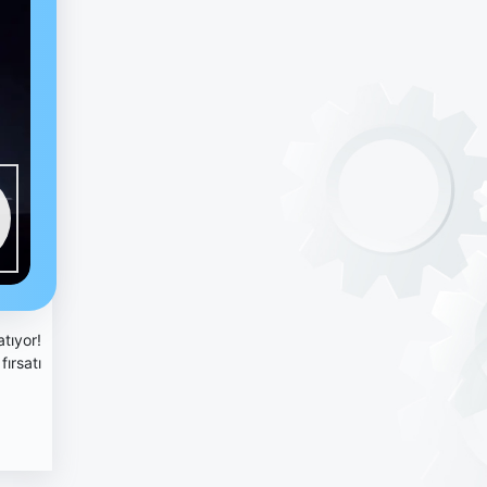
tıyor!
ırsatı