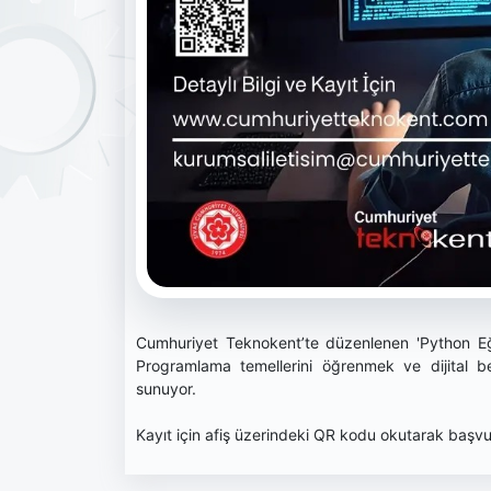
Cumhuriyet Teknokent’te düzenlenen 'Python Eği
Programlama temellerini öğrenmek ve dijital bece
sunuyor.
Kayıt için afiş üzerindeki QR kodu okutarak başvur