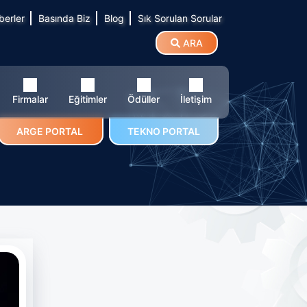
berler
Basında Biz
Blog
Sık Sorulan Sorular
ARA
Firmalar
Eğitimler
Ödüller
İletişim
ARGE PORTAL
TEKNO PORTAL