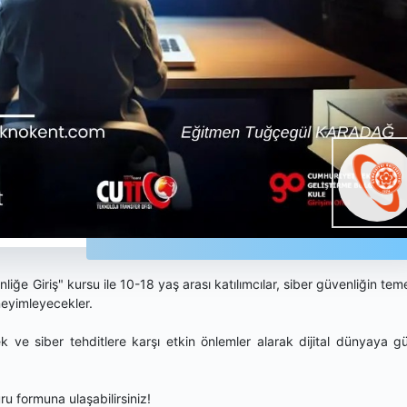
e Giriş" kursu ile 10-18 yaş arası katılımcılar, siber güvenliğin temel
neyimleyecekler.
k ve siber tehditlere karşı etkin önlemler alarak dijital dünyaya g
u formuna ulaşabilirsiniz!