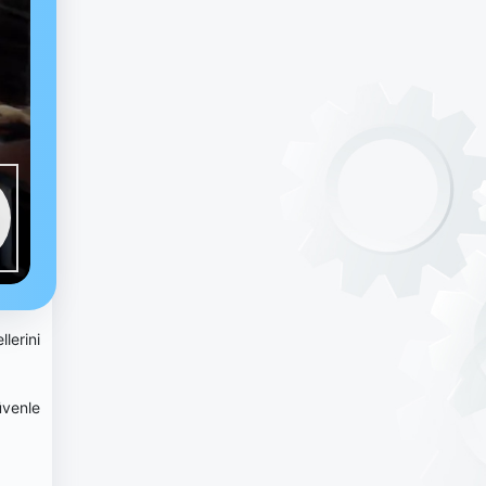
lerini
üvenle