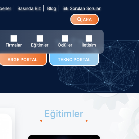
berler
Basında Biz
Blog
Sık Sorulan Sorular
ARA
Firmalar
Eğitimler
Ödüller
İletişim
ARGE PORTAL
TEKNO PORTAL
Eğitimler