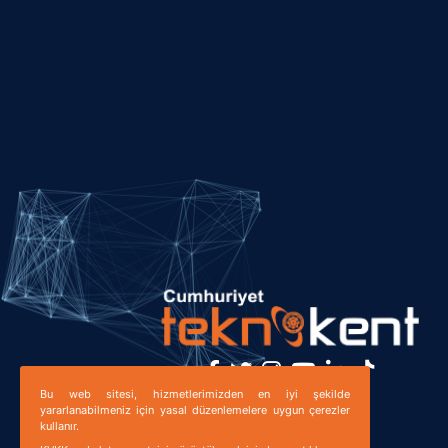
Bu web sitesi, hizmetlerimizden en iyi şekilde
Bizi Takip Edin!
yararlanabilmeniz için yasal düzenlemelere uygun çerezler
kullanır.