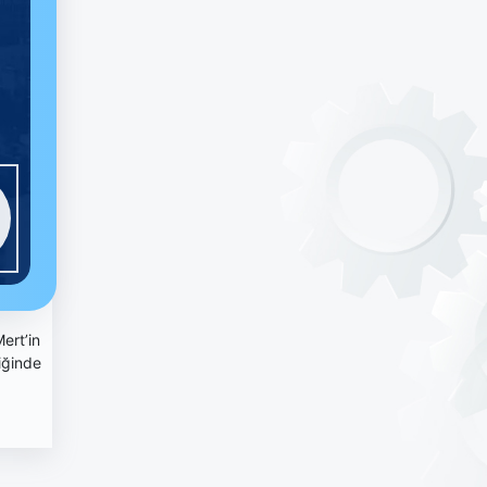
ert’in
iğinde