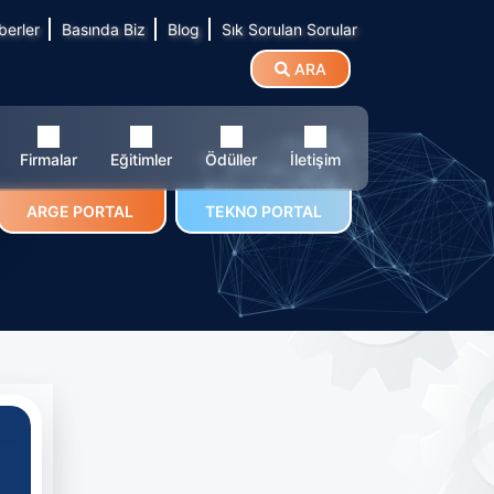
berler
Basında Biz
Blog
Sık Sorulan Sorular
ARA
Firmalar
Eğitimler
Ödüller
İletişim
ARGE PORTAL
TEKNO PORTAL