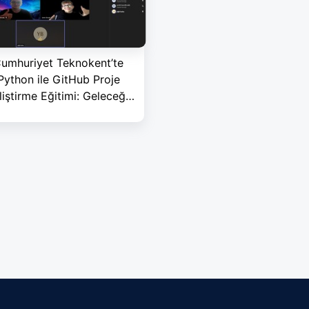
umhuriyet Teknokent’te
Python ile GitHub Proje
liştirme Eğitimi: Geleceğe
Kod Yazın!