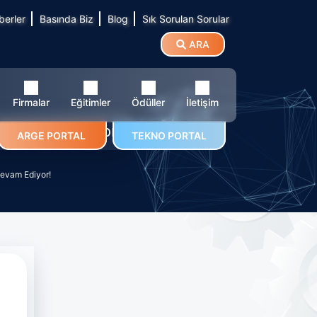
berler
Basında Biz
Blog
Sık Sorulan Sorular
ARA
Firmalar
Eğitimler
Ödüller
İletişim
arı Devam Ediyor!
ARGE PORTAL
TEKNO PORTAL
Devam Ediyor!