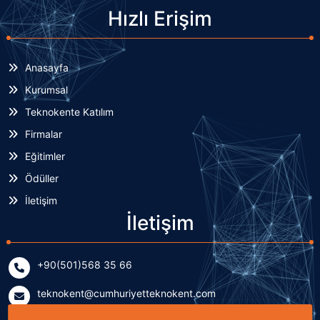
Hızlı Erişim
Anasayfa
Kurumsal
Teknokente Katılım
Firmalar
Eğitimler
Ödüller
İletişim
İletişim
+90(501)568 35 66
teknokent@cumhuriyetteknokent.com