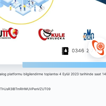
log platformu bilgilendirme toplantısı 4 Eylül 2023 tarihinde saat 14
olarak gerçekleştirilecekt
2s3THJsR3lBTmRHWUVPenVZUT09