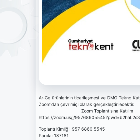
Ar-Ge ürünlerinin ticarileşmesi ve DMO Tekno Kata
Zoom'dan çevrimiçi 
Zoom Toplantısına Katılım
https://zoom.us/j/95768605545?pwd=b2hhL
Toplantı Kimliği: 957 6860 5545
Parola: 187181