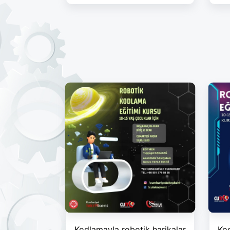
Kodlamayla robotik harikalar
Kod