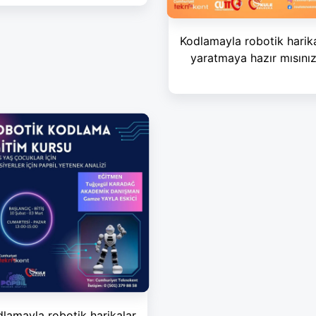
Kodlamayla robotik harik
yaratmaya hazır mısını
lamayla robotik harikalar