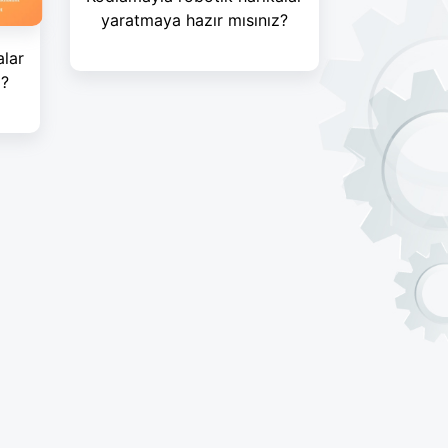
yaratmaya hazır mısınız?
alar
z?