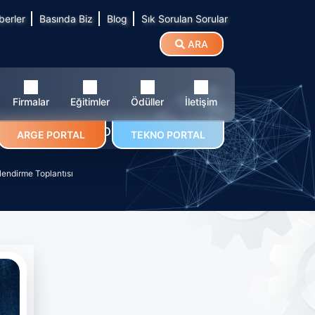
berler
Basında Biz
Blog
Sık Sorulan Sorular
ARA
Firmalar
Eğitimler
Ödüller
İletişim
ilgilendirme Toplantısı
ARGE PORTAL
TEKNO PORTAL
lendirme Toplantısı