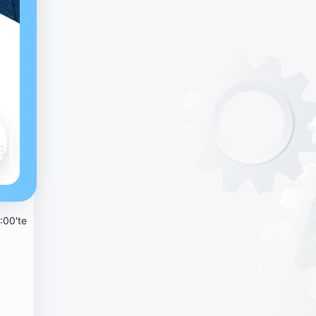
:00'te
ir.