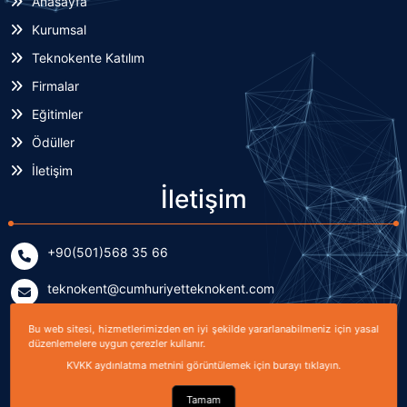
Anasayfa
Kurumsal
Teknokente Katılım
Firmalar
Eğitimler
Ödüller
İletişim
İletişim
+90(501)568 35 66
teknokent@cumhuriyetteknokent.com
Yenişehir Mahallesi Kardeşler Caddesi No: 7/2 (B Blok)
Bu web sitesi, hizmetlerimizden en iyi şekilde yararlanabilmeniz için yasal
Sivas, TÜRKİYE
düzenlemelere uygun çerezler kullanır.
KVKK aydınlatma metnini görüntülemek için burayı tıklayın.
Tamam