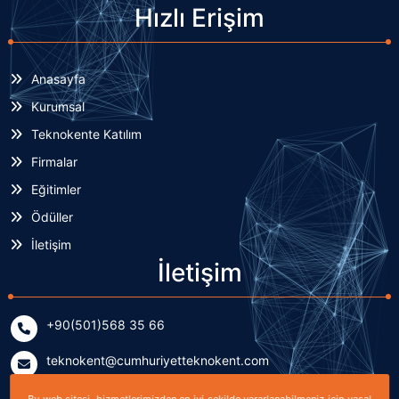
Hızlı Erişim
Anasayfa
Kurumsal
Teknokente Katılım
Firmalar
Eğitimler
Ödüller
İletişim
İletişim
+90(501)568 35 66
teknokent@cumhuriyetteknokent.com
Yenişehir Mahallesi Kardeşler Caddesi No: 7/2 (B Blok)