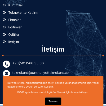
Kurumsal
Teknokente Katılım
Firmalar
Eğitimler
Ödüller
İletişim
İletişim
+90(501)568 35 66
teknokent@cumhuriyetteknokent.com
Yenişehir Mahallesi Kardeşler Caddesi No: 7/2 (B Blok)
Bu web sitesi, hizmetlerimizden en iyi şekilde yararlanabilmeniz için yasal
Sivas, TÜRKİYE
düzenlemelere uygun çerezler kullanır.
KVKK aydınlatma metnini görüntülemek için burayı tıklayın.
Tamam