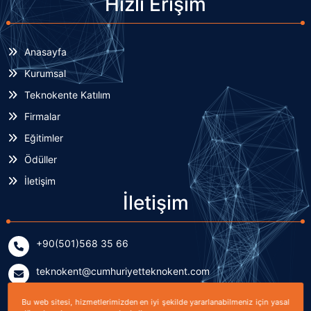
Hızlı Erişim
Anasayfa
Kurumsal
Teknokente Katılım
Firmalar
Eğitimler
Ödüller
İletişim
İletişim
+90(501)568 35 66
teknokent@cumhuriyetteknokent.com
Yenişehir Mahallesi Kardeşler Caddesi No: 7/2 (B Blok)
Bu web sitesi, hizmetlerimizden en iyi şekilde yararlanabilmeniz için yasal