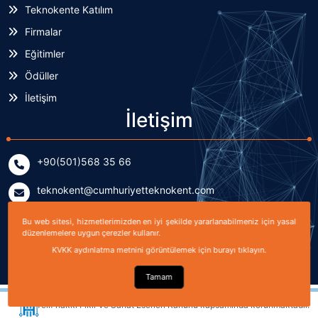
Teknokente Katılım
Firmalar
Eğitimler
Ödüller
İletişim
İletişim
+90(501)568 35 66
teknokent@cumhuriyetteknokent.com
Yenişehir Mahallesi Kardeşler Caddesi No: 7/2 (B Blok)
Bu web sitesi, hizmetlerimizden en iyi şekilde yararlanabilmeniz için yasal
Sivas, TÜRKİYE
düzenlemelere uygun çerezler kullanır.
KVKK aydınlatma metnini görüntülemek için burayı tıklayın.
Tamam
Telif hakkı Fikir ve Sanat Eserleri Kanunu kapsamında korunmaktadır.