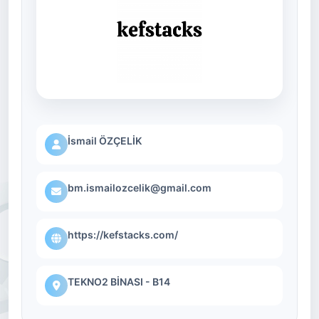
İsmail ÖZÇELİK
bm.ismailozcelik@gmail.com
https://kefstacks.com/
TEKNO2 BİNASI - B14