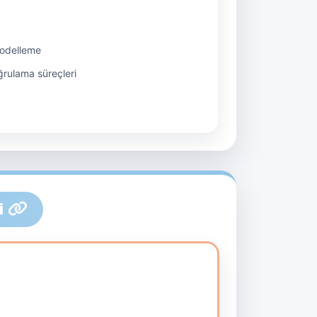
modelleme
ğrulama süreçleri
i