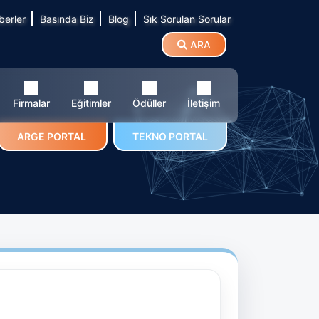
berler
Basında Biz
Blog
Sık Sorulan Sorular
ARA
Firmalar
Eğitimler
Ödüller
İletişim
ARGE PORTAL
TEKNO PORTAL