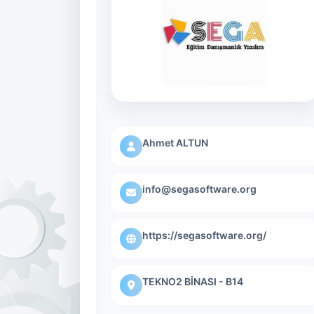
Ahmet ALTUN
info@segasoftware.org
https://segasoftware.org/
TEKNO2 BİNASI - B14