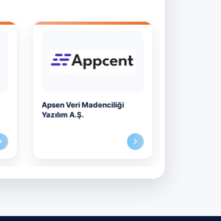
Apsen Veri Madenciliği
Artersoft Ya
Yazılım A.Ş.
Teknolojileri