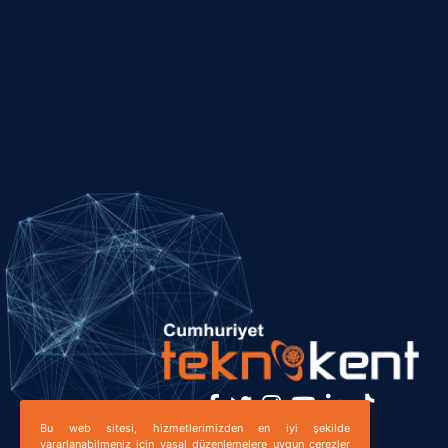
Bu web sitesi, hizmetlerimizden en iyi şekilde
Bizi Takip Edin!
yararlanabilmeniz için yasal düzenlemelere uygun çerezler