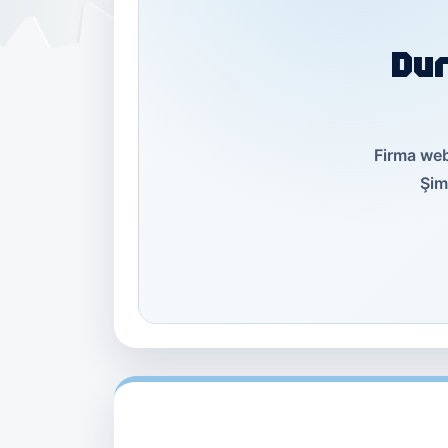
Dur
Firma web
Şimd