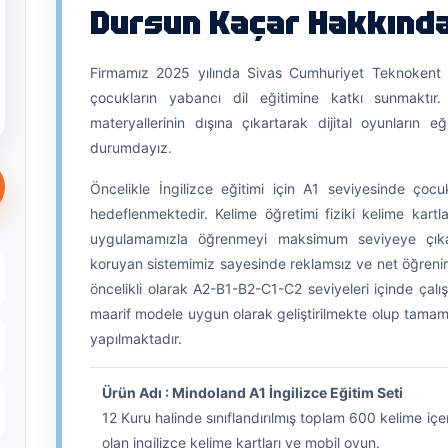
Dursun Kaçar Hakkınd
Firmamız 2025 yılında Sivas Cumhuriyet Teknokent 
çocukların yabancı dil eğitimine katkı sunmaktır.
materyallerinin dışına çıkartarak dijital oyunların
durumdayız.
Öncelikle İngilizce eğitimi için A1 seviyesinde çocu
hedeflenmektedir. Kelime öğretimi fiziki kelime kartl
uygulamamızla öğrenmeyi maksimum seviyeye çıkarma
koruyan sistemimiz sayesinde reklamsız ve net öğrenim
öncelikli olarak A2-B1-B2-C1-C2 seviyeleri içinde çal
maarif modele uygun olarak geliştirilmekte olup tamamen
yapılmaktadır.
Ürün Adı : Mindoland A1 İngilizce Eğitim Seti
12 Kuru halinde sınıflandırılmış toplam 600 kelime i
olan ingilizce kelime kartları ve mobil oyun.