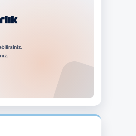
rlık
ilirsiniz.
iniz.