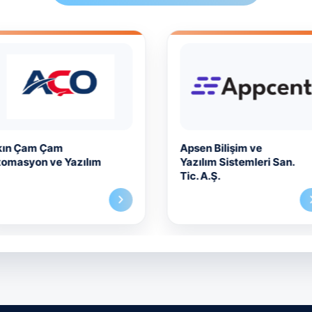
kın Çam Çam
Apsen Bilişim ve
omasyon ve Yazılım
Yazılım Sistemleri San.
Tic. A.Ş.