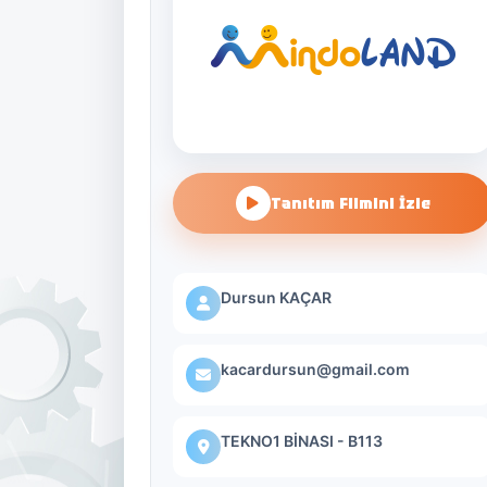
Tanıtım Filmini İzle
Dursun KAÇAR
kacardursun@gmail.com
TEKNO1 BİNASI - B113