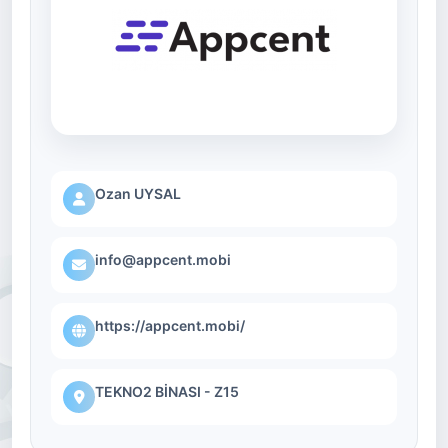
Ozan UYSAL
info@appcent.mobi
https://appcent.mobi/
TEKNO2 BİNASI - Z15