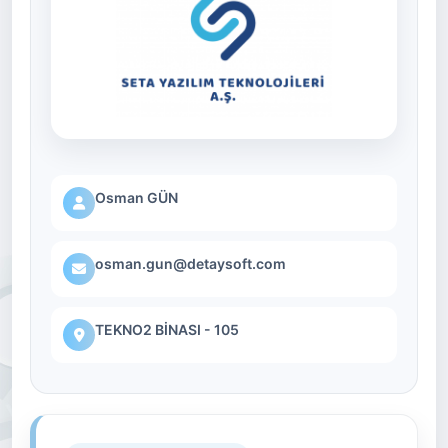
Osman GÜN
osman.gun@detaysoft.com
TEKNO2 BİNASI - 105