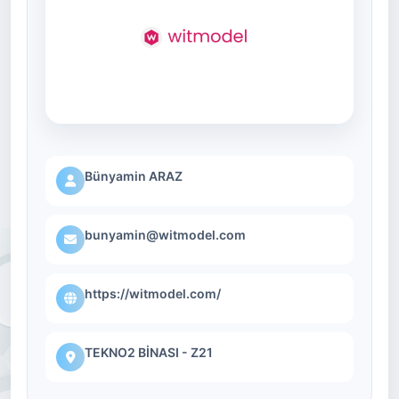
Bünyamin ARAZ
bunyamin@witmodel.com
https://witmodel.com/
TEKNO2 BİNASI - Z21