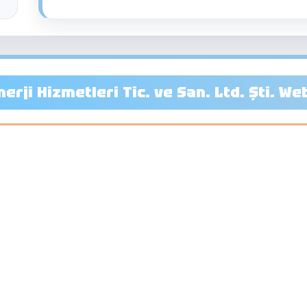
erji Hizmetleri Tic. ve San. Ltd. Şti. We