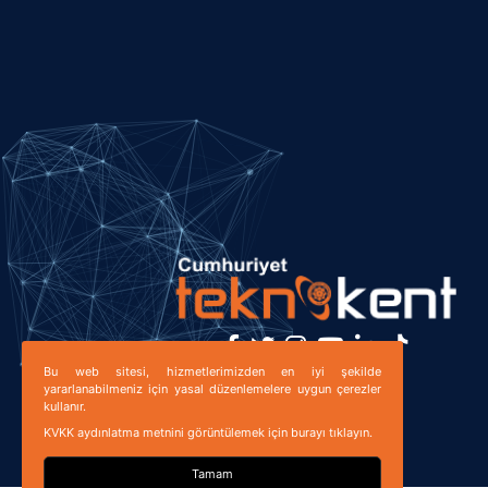
Bu web sitesi, hizmetlerimizden en iyi şekilde
Bizi Takip Edin!
yararlanabilmeniz için yasal düzenlemelere uygun çerezler
kullanır.
KVKK aydınlatma metnini görüntülemek için burayı tıklayın.
Tamam