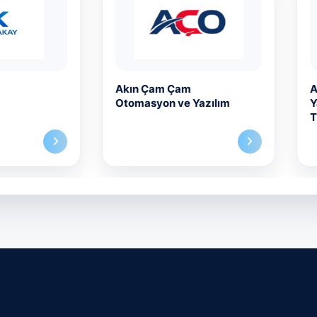
kın Çam Çam
Apsen Bilişim ve
omasyon ve Yazılım
Yazılım Sistemleri San.
Tic. A.Ş.