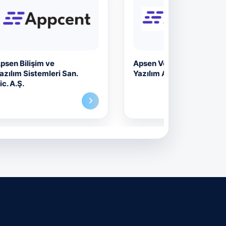
Apsen Veri Madenciliği
Artersoft Ya
Yazılım A.Ş.
Teknolojileri