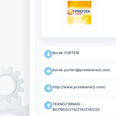
Burak YURTERİ
burak.yurteri@protekenerji.com
http://www.protekenerji.com/
TEKNO2 BİNASI -
B07/BO5/Z14/Z16/Z18/Z20