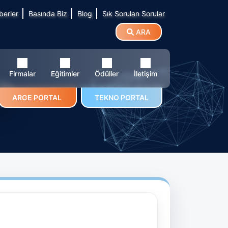
berler
Basında Biz
Blog
Sık Sorulan Sorular
ARA
Firmalar
Eğitimler
Ödüller
İletişim
.
ARGE PORTAL
TEKNO PORTAL