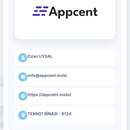
Ozan UYSAL
info@appcent.mobi
https://appcent.mobi/
TEKNO1 BİNASI - B124