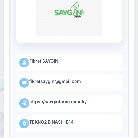
Fikret SAYGIN
fikretsaygin@gmail.com
https://saygintarim.com.tr/
TEKNO2 BİNASI - B14