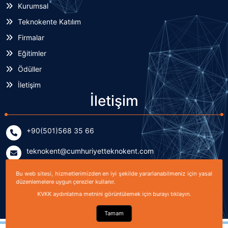
Kurumsal
Teknokente Katılım
Firmalar
Eğitimler
Ödüller
İletişim
İletişim
+90(501)568 35 66
teknokent@cumhuriyetteknokent.com
Yenişehir Mahallesi Kardeşler Caddesi No: 7/2 (B Blok)
Bu web sitesi, hizmetlerimizden en iyi şekilde yararlanabilmeniz için yasal
Sivas, TÜRKİYE
düzenlemelere uygun çerezler kullanır.
KVKK aydınlatma metnini görüntülemek için burayı tıklayın.
Tamam