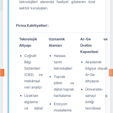
teknolojileri alanında faaliyet gösteren özel
sektör kuruluşları.
Firma Kabiliyetleri :
Teknolojik
Uzmanlık
Ar-Ge ve
Altyapı
Alanları
Üretim
Kapasitesi
Coğrafi
Hassas
Bilgi
tarım
Akademik
Sistemleri
teknolojileri
bilgiye dayalı
(CBS) ve
Ar-Ge
Toprak
mekânsal
altyapısı
bilimi ve
veri analizi
dijital toprak
Üniversite-
Uzaktan
haritalama
sanayi iş
algılama
birliği
Erozyon
ve dijital
tecrübesi
modelleme