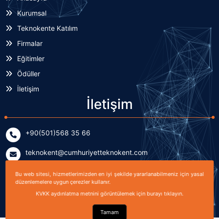
Kurumsal
Teknokente Katılım
Firmalar
Eğitimler
Ödüller
İletişim
İletişim
+90(501)568 35 66
teknokent@cumhuriyetteknokent.com
Yenişehir Mahallesi Kardeşler Caddesi No: 7/2 (B Blok)
Bu web sitesi, hizmetlerimizden en iyi şekilde yararlanabilmeniz için yasal
Sivas, TÜRKİYE
düzenlemelere uygun çerezler kullanır.
KVKK aydınlatma metnini görüntülemek için burayı tıklayın.
Tamam