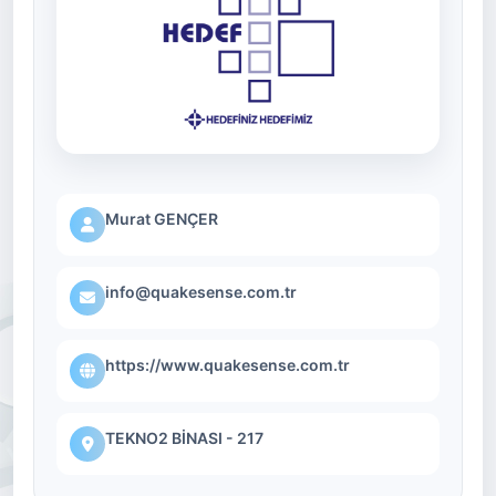
Murat GENÇER
info@quakesense.com.tr
https://www.quakesense.com.tr
TEKNO2 BİNASI - 217