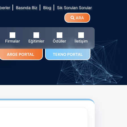
berler
Basında Biz
Blog
Sık Sorulan Sorular
ARA
Firmalar
Eğitimler
Ödüller
İletişim
Şti.
ARGE PORTAL
TEKNO PORTAL