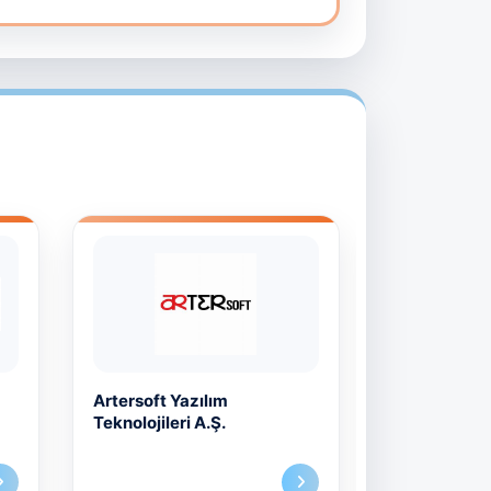
Artersoft Yazılım
Ayşe Nur Ar
Teknolojileri A.Ş.
Oblivetech
Devolopmen