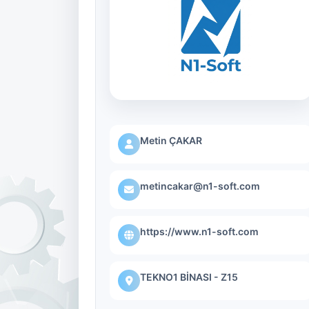
Metin ÇAKAR
metincakar@n1-soft.com
https://www.n1-soft.com
TEKNO1 BİNASI - Z15